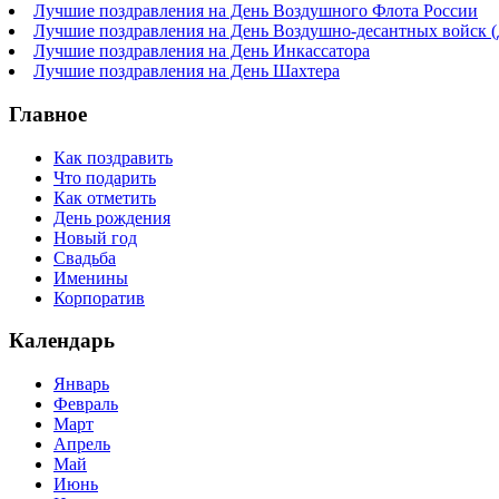
Лучшие поздравления на День Воздушного Флота России
Лучшие поздравления на День Воздушно-десантных войск 
Лучшие поздравления на День Инкассатора
Лучшие поздравления на День Шахтера
Главное
Как поздравить
Что подарить
Как отметить
День рождения
Новый год
Свадьба
Именины
Корпоратив
Календарь
Январь
Февраль
Март
Апрель
Май
Июнь