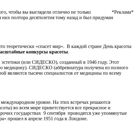
ого, чтобы вы выглядели отлично не только
*Реклама*
ля них полтора десятилетия тому назад и был придуман
что теоретически «спасет мир». В каждой стране День красоты
 масштабные конкурсы красоты
.
 эстетики (или СИДЕСКО), созданный в 1946 году. Этот
кую медицину). СИДЕСКО (аббревиатура получена из полного
торой являются тысячи специалистов от медицины по всему
а международном уровне. На этих встречах решаются
соты) во всем мире приветствуется все прекрасное и
 прочих государствах 9 сентября проводятся уже упомянутые
» прошел в апреле 1951 года в Лондоне.