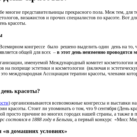
ебе многие представительницы прекрасного пола. Меж тем, для т
метологов, визажистов и прочих специалистов по красоте. Вот д
нь красоты.
ы
а Всемирном конгрессе было решено выделить один день на то, 
 является общей для всех –
в этот день неизменно проводятся
организации, именуемой Международный комитет косметологии и
хов на поприще эстетики и косметологии (включая и эстетичес
e) — это международная Ассоциация терапии красоты, членами ко
 день красоты?
ости
) организовываются всевозможные конгрессы и выставки н
 красоты. Стоит ли упоминать о том, что 9 сентября (День кра
той просто причине во многих городах нашей страны, а также в
с состоялся в 1888 году в Бельгии,
а первый конкурс «Мисс Мира
ы «в домашних условиях»