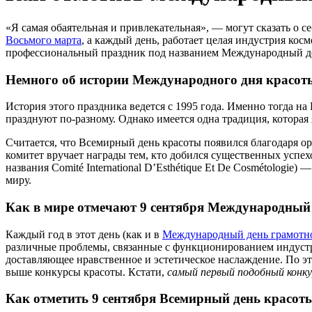
«Я самая обаятельная и привлекательная»,
— могут сказать о с
Восьмого марта
, а каждый день, работает целая индустрия кос
профессиональный праздник под названием Международный де
Немного об истории Международного дня красот
История этого праздника ведется с 1995 года. Именно тогда н
празднуют по-разному. Однако имеется одна традиция, которая
Считается, что Всемирный день красоты появился благодаря 
комитет вручает награды тем, кто добился существенных успе
названия Comité International D’Esthétique Et De Cosmétologi
миру.
Как в мире отмечают 9 сентября Международный
Каждый год в этот день (как и в
Международный день грамотн
различные проблемы, связанные с функционированием индустрии
доставляющее нравственное и эстетическое наслаждение. По э
выше конкурсы красоты. Кстати,
самый первый подобный конкур
Как отметить 9 сентября Всемирный день красот