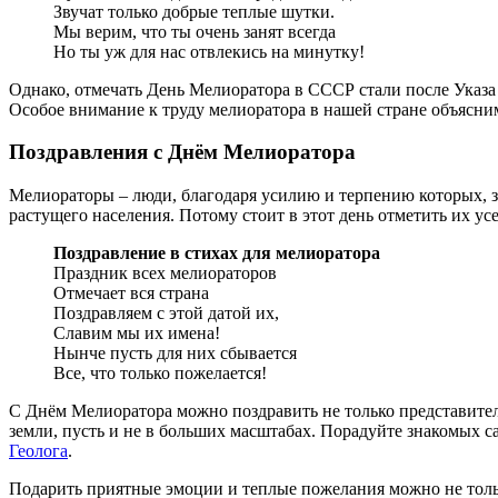
Звучат только добрые теплые шутки.
Мы верим, что ты очень занят всегда
Но ты уж для нас отвлекись на минутку!
Однако, отмечать День Мелиоратора в СССР стали после Указа
Особое внимание к труду мелиоратора в нашей стране объясни
Поздравления с Днём Мелиоратора
Мелиораторы – люди, благодаря усилию и терпению которых, з
растущего населения. Потому стоит в этот день отметить их у
Поздравление в стихах для мелиоратора
Праздник всех мелиораторов
Отмечает вся страна
Поздравляем с этой датой их,
Славим мы их имена!
Нынче пусть для них сбывается
Все, что только пожелается!
С Днём Мелиоратора можно поздравить не только представител
земли, пусть и не в больших масштабах. Порадуйте знакомых с
Геолога
.
Подарить приятные эмоции и теплые пожелания можно не толь