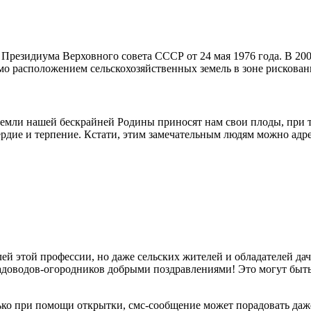
 Президиума Верховного совета СССР от 24 мая 1976 года. В 20
мо расположением сельскохозяйственных земель в зоне рискован
емли нашей бескрайней Родины приносят нам свои плоды, при т
сердие и терпение. Кстати, этим замечательным людям можно адр
ей этой профессии, но даже сельских жителей и обладателей да
адоводов-огородников добрыми поздравлениями! Это могут быть 
ко при помощи открытки, смс-сообщение может порадовать даж