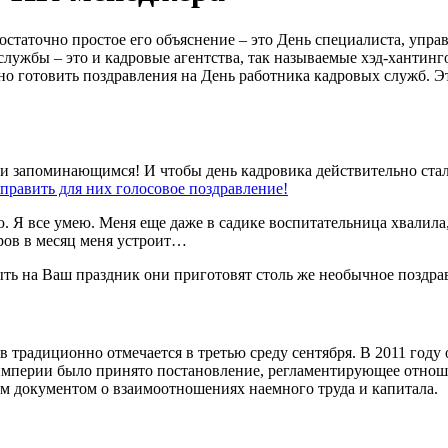
остаточно простое его объяснение – это День специалиста, упр
службы – это и кадровые агентства, так называемые хэд-хантинго
но готовить поздравления на День работника кадровых служб. Э
 и запоминающимся! И чтобы день кадровика действительно ста
тправить для них голосовое поздравление!
. Я все умею. Меня еще даже в садике воспитательница хвалила, 
аров в месяц меня устроит…
быть на Ваш праздник они приготовят столь же необычное поздра
традиционно отмечается в третью среду сентября. В 2011 году 
кой империи было принято постановление, регламентирующее от
м документом о взаимоотношениях наемного труда и капитала.