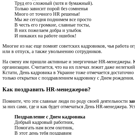
Труд его сложный (хотя и бумажный).
Только зависит порой без сомненья
Много от точного HR решенья!
Мы же сегодня поднимем все просто
В честь его громкие, славные тосты,
В них пожелаем добра и улыбок
И никаких на работе ошибок!
Многие из нас еще помнят советских кадровиков, чья работа 
или в отпуск, а также увольнению сотрудников.
На смену им пришли активные и энергичные HR-менеджеры. Кру
организации. Считается, что на их плечах лежит даже нелегки
Кстати, День кадровика в Украине тоже отмечается достаточно 
только открытки с поздравлением кадровику с Днем рождения.
Как поздравить HR-менеджеров?
Помните, что эти славные люди по роду своей деятельности
за
за них сами, где и как будет отмечаться День HR-менеджера. 
Поздравление с Днем кадровика
Добрый кадровый работник,
Помогать нам всем охотник,
В этот день тебя поздравим