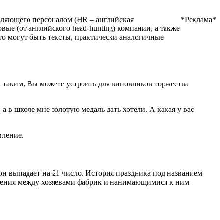
авляющего персоналом (HR – английская
*Реклама*
вые (от английского head-hunting) компании, а также
то могут быть тексты, практически аналогичные
л таким, Вы можете устроить для виновников торжества
а в школе мне золотую медаль дать хотели. А какая у вас
вление.
он выпадает на 21 число. История праздника под названием
ношения между хозяевами фабрик и нанимающимися к ним