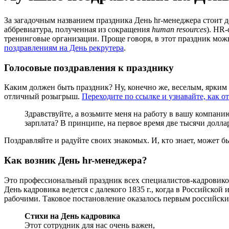
За загадочным названием праздника День hr-менеджера стоит д
аббревиатура, полученная из сокращения
human resources
). HR-
тренинговые организации. Проще говоря, в этот праздник мож
поздравлениям на День рекрутера
.
Голосовые поздравления к празднику
Каким должен быть праздник? Ну, конечно же, веселым, ярким
отличный розыгрыш.
Переходите по ссылке и узнавайте, как о
Здравствуйте, а возьмите меня на работу в вашу компанию
зарплата? В принципе, на первое время две тысячи долл
Поздравляйте и радуйте своих знакомых. И, кто знает, может 
Как возник День hr-менеджера?
Это профессиональный праздник всех специалистов-кадровиков 
День кадровика ведется с далекого 1835 г., когда в Российс
рабочими. Таковое постановление оказалось первым российски
Стихи на День кадровика
Этот сотрудник для нас очень важен,